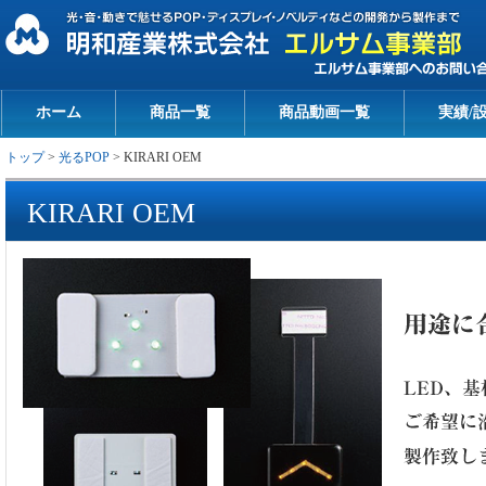
ホーム
商品一覧
商品動画一覧
実績/
トップ
>
光るPOP
> KIRARI OEM
KIRARI OEM